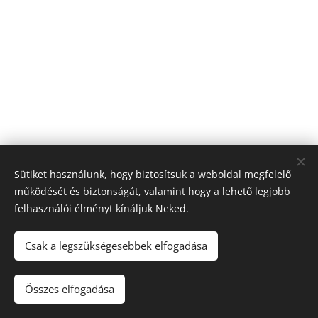
Sütiket használunk, hogy biztosítsuk a weboldal megfelelő
működését és biztonságát, valamint hogy a lehető legjobb
felhasználói élményt kínáljuk Neked.
Csak a legszükségesebbek elfogadása
© 2025 Szabolcsi Szimfonikus Zenekar
Adatvédelmi nyilatkozat
Összes elfogadása
Az oldalt a
Webnode
működteti
Sütik